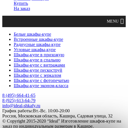
Купить
На заказ
Белые шкафы-купе
Встроенные шкафы-купе
Радиусные шкафы-купе
Угловые шкафы-купе
Шкафы-купе в прихожую
Шкафы-купе в спальню
Шкафы-купе с витражами
Шкафы-купе пескоструй
Шкафы-купе с зеркалом
Шкафы-купе с фотопечатью
Шкафы-купе эконом-класса
8 (495) 664-41-65
8 (925) 613-64-79
info@ideal-shkafy.ru
График работы:Вт.-Вс. 10:00-20:00
Россия, Московская область, Кашира, Садовая улица, 32
© Copyright 2015-2020 “Ideal” Изготовление шкафов-купе на
заказ по индивидуальным размерам в Кашире.