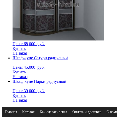
Цена: 68,000
руб.
Купить
На заказ
Шкаф-купе Сатурн радиусный
Цена: 45,000
руб.
Купить
На заказ
Шкаф-купе Парки радиусный
Цена: 39,000
руб.
Купить
На заказ
Главная
Каталог
Как сделать заказ
Оплата и доставка
О ком