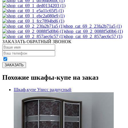
shop_cat_69_2_23fa2b71a5 (1)
shop_cat_69_2_0088f5d0b6 (1)
shop_cat_69_2_857aec6c57 (1)
ЗАКАЗАТЬ ОБРАТНЫЙ ЗВОНОК
Похожие шкафы-купе на заказ
Шкаф-купе Улисс радиусный