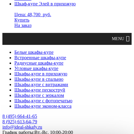
Шкаф-купе Элей в прихожую
Цена: 48,700
руб.
Купить
На заказ
Белые шкафы-купе
Встроенные шкафы-купе
Радиусные шкафы-купе
Угловые шкафы-купе
Шкафы-купе в прихожую
Шкафы-купе в спальню
Шкафы-купе с витражами
Шкафы-купе пескоструй
Шкафы-купе с зеркалом
Шкафы-купе с фотопечатью
Шкафы-купе эконом-класса
8 (495) 664-41-65
8 (925) 613-64-79
info@ideal-shkafy.ru
График работы:Вт.-Вс. 10:00-20:00