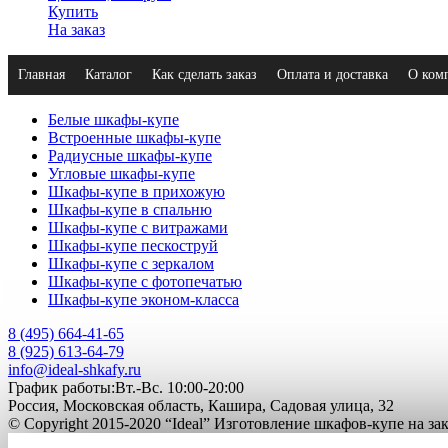
Купить
На заказ
Главная
Каталог
Как сделать заказ
Оплата и доставка
О ком
Белые шкафы-купе
Встроенные шкафы-купе
Радиусные шкафы-купе
Угловые шкафы-купе
Шкафы-купе в прихожую
Шкафы-купе в спальню
Шкафы-купе с витражами
Шкафы-купе пескоструй
Шкафы-купе с зеркалом
Шкафы-купе с фотопечатью
Шкафы-купе эконом-класса
8 (495) 664-41-65
8 (925) 613-64-79
info@ideal-shkafy.ru
График работы:Вт.-Вс. 10:00-20:00
Россия, Московская область, Кашира, Садовая улица, 32
© Copyright 2015-2020 “Ideal” Изготовление шкафов-купе на з