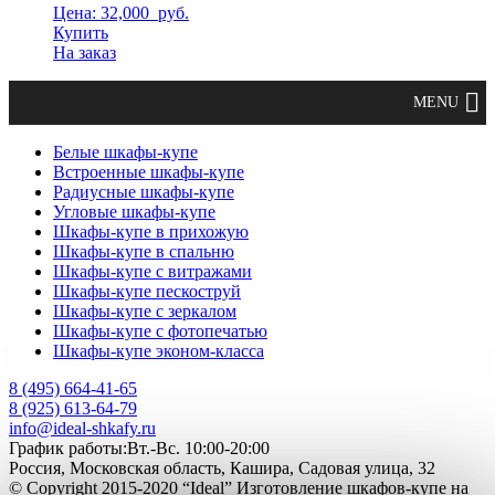
Цена: 32,000
руб.
Купить
На заказ
Белые шкафы-купе
Встроенные шкафы-купе
Радиусные шкафы-купе
Угловые шкафы-купе
Шкафы-купе в прихожую
Шкафы-купе в спальню
Шкафы-купе с витражами
Шкафы-купе пескоструй
Шкафы-купе с зеркалом
Шкафы-купе с фотопечатью
Шкафы-купе эконом-класса
8 (495) 664-41-65
8 (925) 613-64-79
info@ideal-shkafy.ru
График работы:Вт.-Вс. 10:00-20:00
Россия, Московская область, Кашира, Садовая улица, 32
© Copyright 2015-2020 “Ideal” Изготовление шкафов-купе на