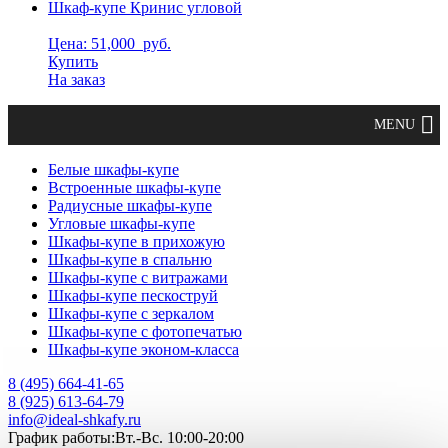
Шкаф-купе Кринис угловой
Цена: 51,000
руб.
Купить
На заказ
Белые шкафы-купе
Встроенные шкафы-купе
Радиусные шкафы-купе
Угловые шкафы-купе
Шкафы-купе в прихожую
Шкафы-купе в спальню
Шкафы-купе с витражами
Шкафы-купе пескоструй
Шкафы-купе с зеркалом
Шкафы-купе с фотопечатью
Шкафы-купе эконом-класса
8 (495) 664-41-65
8 (925) 613-64-79
info@ideal-shkafy.ru
График работы:Вт.-Вс. 10:00-20:00