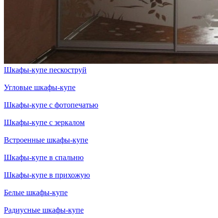
Шкафы-купе пескоструй
Угловые шкафы-купе
Шкафы-купе с фотопечатью
Шкафы-купе с зеркалом
Встроенные шкафы-купе
Шкафы-купе в спальню
Шкафы-купе в прихожую
Белые шкафы-купе
Радиусные шкафы-купе