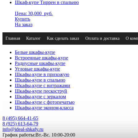
Шкаф-купе Тиррен в спальню
Цена: 30,000
руб.
Купить
На заказ
Главная
Каталог
Как сделать заказ
Оплата и доставка
О ком
Белые шкафы-купе
Встроенные шкафы-купе
Радиусные шкафы-купе
Угловые шкафы-купе
Шкафы-купе в прихожую
Шкафы-купе в спальню
Шкафы-купе с витражами
Шкафы-купе пескоструй
Шкафы-купе с зеркалом
Шкафы-купе с фотопечатью
Шкафы-купе эконом-класса
8 (495) 664-41-65
8 (925) 613-64-79
info@ideal-shkafy.ru
График работы:Вт.-Вс. 10:00-20:00